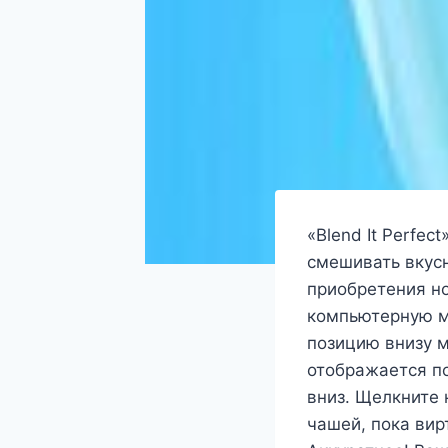
«Blend It Perfe
смешивать вкусн
приобретения но
компьютерную м
позицию внизу 
отображается п
вниз. Щелкните
чашей, пока вир