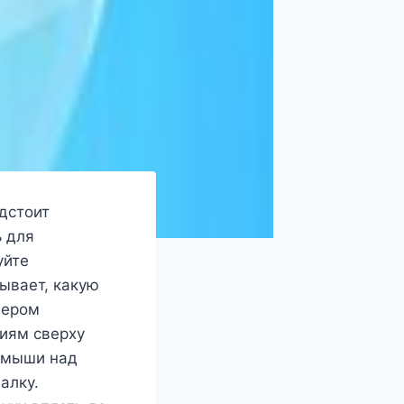
едстоит
ь для
уйте
ывает, какую
дером
иям сверху
у мыши над
алку.