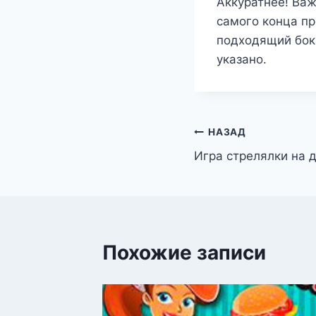
Аккуратнее! Важ
самого конца пр
подходящий бок
указано.
Навигация
НАЗАД
Игра стрелялки на 
по
записям
Похожие записи