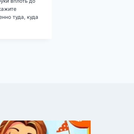
уки вплоть до
кажите
нно туда, куда