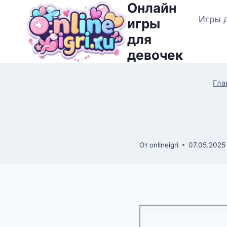
Онлайн
Перейти
Игры 
к
игры
содержимому
для
девочек
Гла
От
onlineigri
07.05.2025