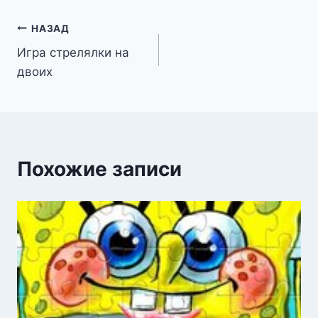
Навигация
НАЗАД
Игра стрелялки на
по
двоих
записям
Похожие записи