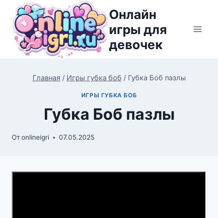
Перейти
Онлайн
к
игры для
содержимому
девочек
Главная
/
Игры губка боб
/
Губка Боб пазлы
ИГРЫ ГУБКА БОБ
Губка Боб пазлы
От
onlineigri
07.05.2025