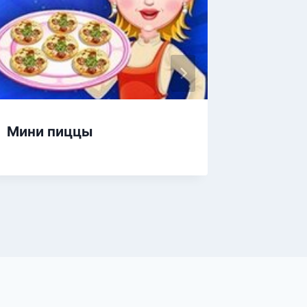
Мини пиццы
Симул
пригот