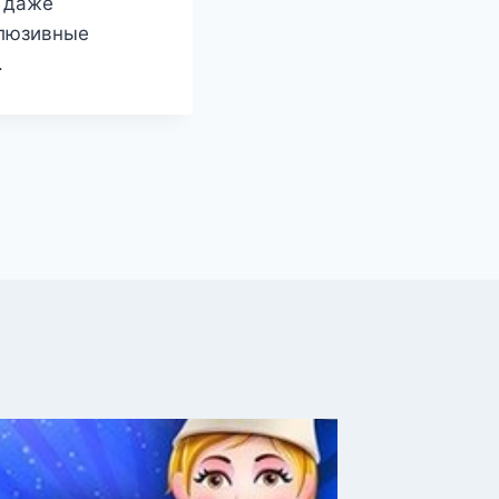
и даже
клюзивные
.