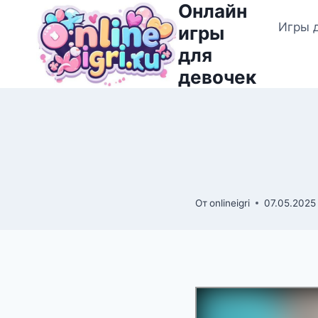
Онлайн
Перейти
Игры 
к
игры
содержимому
для
девочек
От
onlineigri
07.05.2025