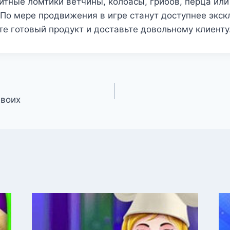
тные ломтики ветчины, колбасы, грибов, перца ил
 По мере продвижения в игре станут доступнее экс
те готовый продукт и доставьте довольному клиенту
двоих