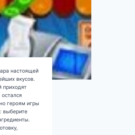
вара настоящей
ейших вкусов.
й приходят
 остался
бно героям игры
: выберите
нгредиенты.
отовку,