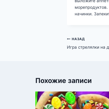
выложите аппети
морепродуктов.
начинки. Запеки
Навигация
НАЗАД
Игра стрелялки на 
по
записям
Похожие записи