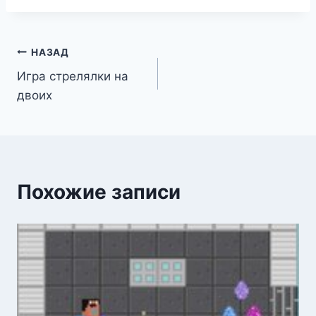
Навигация
НАЗАД
Игра стрелялки на
по
двоих
записям
Похожие записи