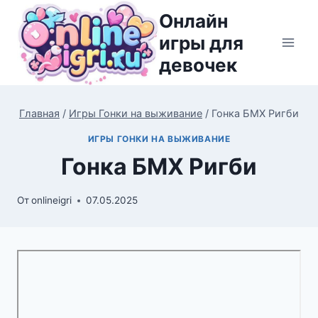
Перейти
Онлайн
к
игры для
содержимому
девочек
Главная
/
Игры Гонки на выживание
/
Гонка БМХ Ригби
ИГРЫ ГОНКИ НА ВЫЖИВАНИЕ
Гонка БМХ Ригби
От
onlineigri
07.05.2025