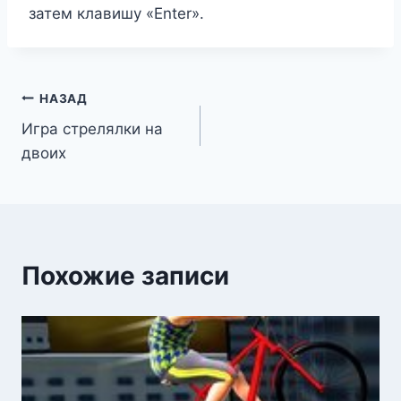
затем клавишу «Enter».
Навигация
НАЗАД
Игра стрелялки на
по
двоих
записям
Похожие записи