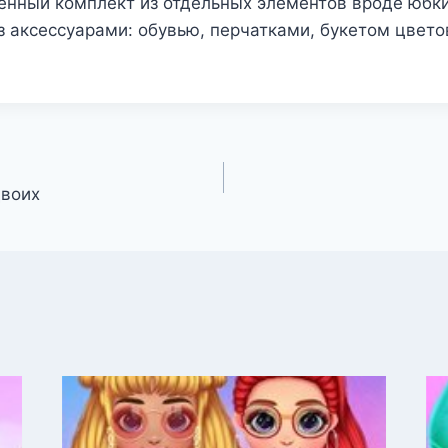
енный комплект из отдельных элементов вроде юбки
 аксессуарами: обувью, перчатками, букетом цвето
двоих