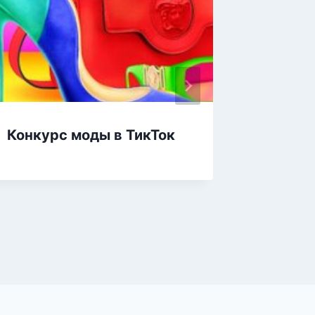
Конкурс моды в ТикТок
Наряд
знамен
одевал