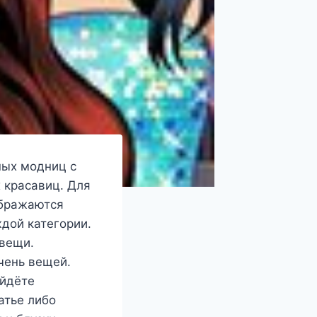
ных модниц с
 красавиц. Для
ображаются
дой категории.
 вещи.
чень вещей.
айдёте
атье либо