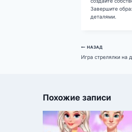
создайте собств
Завершите образ
деталями.
Навигация
НАЗАД
Игра стрелялки на 
по
записям
Похожие записи