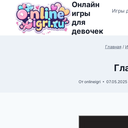
Онлайн
Перейти
Игры 
к
игры
содержимому
для
девочек
Главная
/
И
Гл
От
onlineigri
07.05.2025