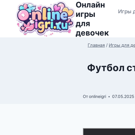
Онлайн
Перейти
Игры 
к
игры
содержимому
для
девочек
Главная
/
Игры для д
Футбол ст
От
onlineigri
07.05.2025