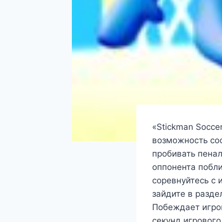
«Stickman Socce
возможность сос
пробивать пена
оппонента поблиз
соревнуйтесь с 
зайдите в разде
Побеждает игро
секунд игровог