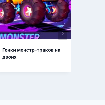
Гонки монстр-траков на
Какие 
двоих
бегалк
двоих,