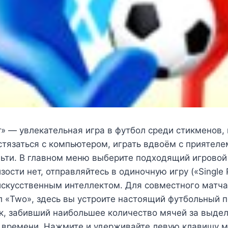
r» — увлекательная игра в футбол среди стикменов
тязаться с компьютером, играть вдвоём с приятеле
льти. В главном меню выберите подходящий игровой
ости нет, отправляйтесь в одиночную игру («Single P
искусственным интеллектом. Для совместного матча
л «Two», здесь вы устроите настоящий футбольный 
к, забивший наибольшее количество мячей за выде
о времени. Нажмите и удерживайте левую клавишу 