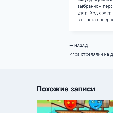
выбранном персо
удар. Ход сове
в ворота соперн
Навигация
НАЗАД
Игра стрелялки на 
по
записям
Похожие записи