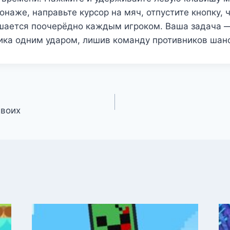
наже, направьте курсор на мяч, отпустите кнопку, 
ршается поочерёдно каждым игроком. Ваша задача —
ика одним ударом, лишив команду противников шанс
двоих