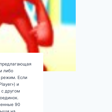
, предлагающая
м либо
 режим. Если
layer») и
 с другом
поединок.
ленные 90
мыши на