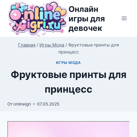
Перейти
Онлайн
к
игры для
содержимому
девочек
Главная
/
Игры Мода
/
Фруктовые принты для
принцесс
ИГРЫ МОДА
Фруктовые принты для
принцесс
От
onlineigri
07.05.2025