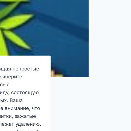
ающая непростые
 выберите
сь с
миду, состоящую
ных. Ваша
е внимание, что
литки, зажатые
лежат удалению.