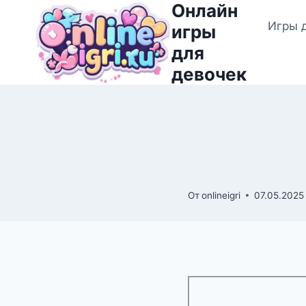
Онлайн
Перейти
Игры 
к
игры
содержимому
для
девочек
От
onlineigri
07.05.2025