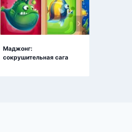
Маджонг:
Соеди
сокрушительная сага