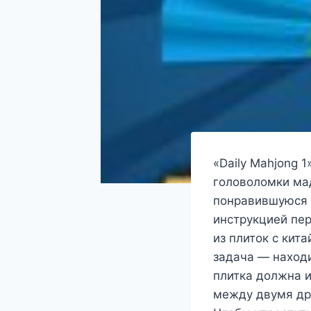
«Daily Mahjong 
головоломки мад
понравившуюся ф
инструкцией пер
из плиток с кит
задача — находи
плитка должна и
между двумя др