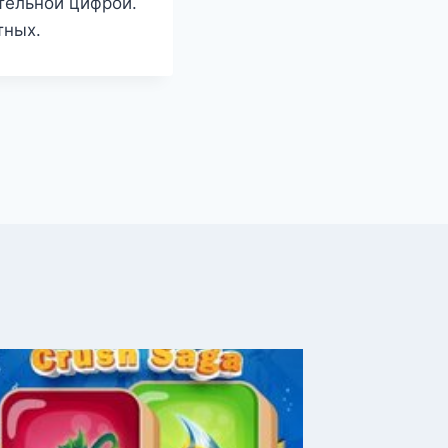
тельной цифрой.
тных.