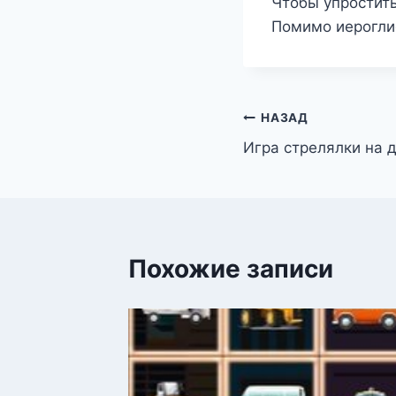
Чтобы упростит
Помимо иерогли
Навигация
НАЗАД
Игра стрелялки на 
по
записям
Похожие записи