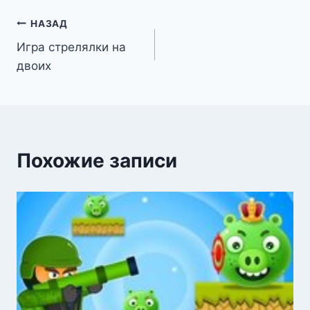
Навигация
НАЗАД
Игра стрелялки на
по
двоих
записям
Похожие записи