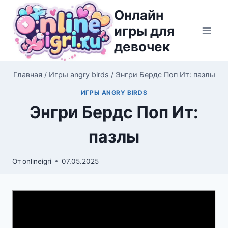
Перейти
Онлайн
к
игры для
содержимому
девочек
Главная
/
Игры angry birds
/
Энгри Бердс Поп Ит: пазлы
ИГРЫ ANGRY BIRDS
Энгри Бердс Поп Ит:
пазлы
От
onlineigri
07.05.2025