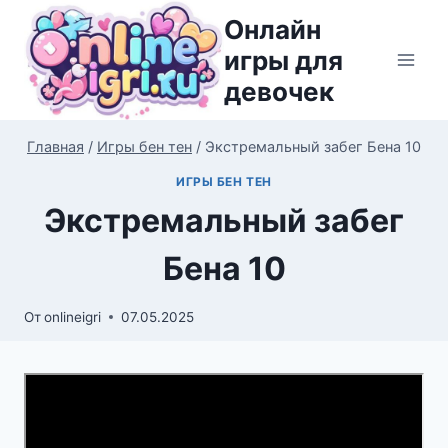
Перейти
Онлайн
к
игры для
содержимому
девочек
Главная
/
Игры бен тен
/
Экстремальный забег Бена 10
ИГРЫ БЕН ТЕН
Экстремальный забег
Бена 10
От
onlineigri
07.05.2025