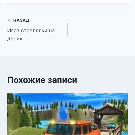
Навигация
НАЗАД
Игра стрелялки на
по
двоих
записям
Похожие записи