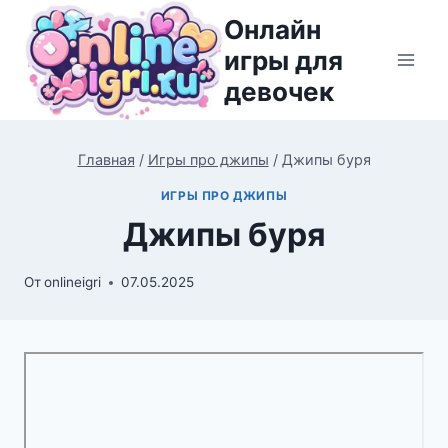
Перейти
Онлайн
к
игры для
содержимому
девочек
Главная
/
Игры про джипы
/
Джипы буря
ИГРЫ ПРО ДЖИПЫ
Джипы буря
От
onlineigri
07.05.2025