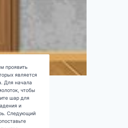
ам проявить
торых является
а. Для начала
молоток, чтобы
мите шар для
падения и
ерь. Следующий
опоставьте