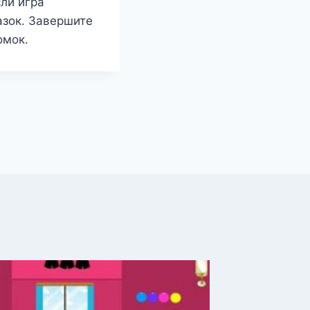
ли игра
азок. Завершите
омок.