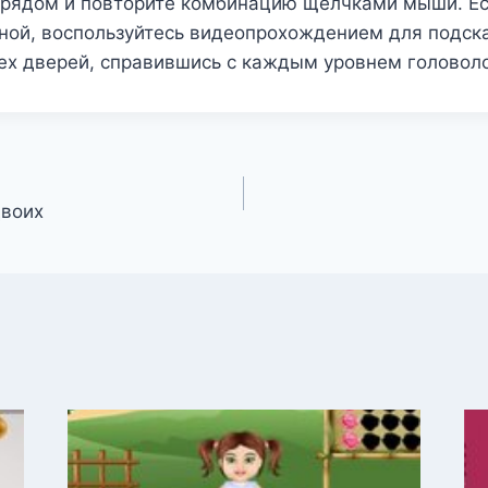
 рядом и повторите комбинацию щелчками мыши. Ес
ной, воспользуйтесь видеопрохождением для подск
ех дверей, справившись с каждым уровнем головол
двоих