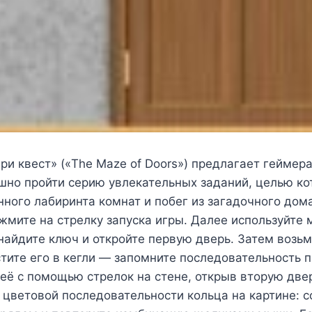
ри квест» («The Maze of Doors») предлагает геймер
шно пройти серию увлекательных заданий, целью ко
нного лабиринта комнат и побег из загадочного дом
мите на стрелку запуска игры. Далее используйте 
 найдите ключ и откройте первую дверь. Затем возь
стите его в кегли — запомните последовательность 
её с помощью стрелок на стене, открыв вторую дв
 цветовой последовательности кольца на картине: с