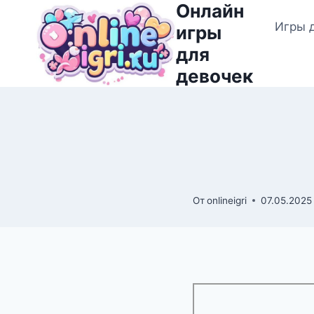
Онлайн
Перейти
Игры 
к
игры
содержимому
для
девочек
От
onlineigri
07.05.2025