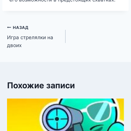
Навигация
НАЗАД
Игра стрелялки на
по
двоих
записям
Похожие записи