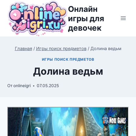
Перейти
Онлайн
к
игры для
содержимому
девочек
Главная
/
Игры поиск предметов
/
Долина ведьм
ИГРЫ ПОИСК ПРЕДМЕТОВ
Долина ведьм
От
onlineigri
07.05.2025