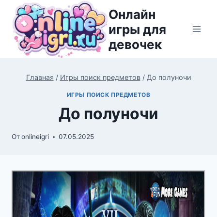
Перейти
Онлайн
к
игры для
содержимому
девочек
Главная
/
Игры поиск предметов
/
До полуночи
ИГРЫ ПОИСК ПРЕДМЕТОВ
До полуночи
От
onlineigri
07.05.2025