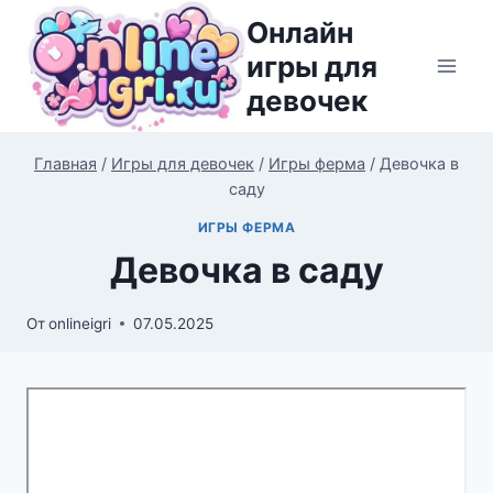
Перейти
Онлайн
к
игры для
содержимому
девочек
Главная
/
Игры для девочек
/
Игры ферма
/
Девочка в
саду
ИГРЫ ФЕРМА
Девочка в саду
От
onlineigri
07.05.2025