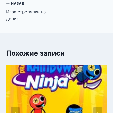
Навигация
НАЗАД
Игра стрелялки на
по
двоих
записям
Похожие записи