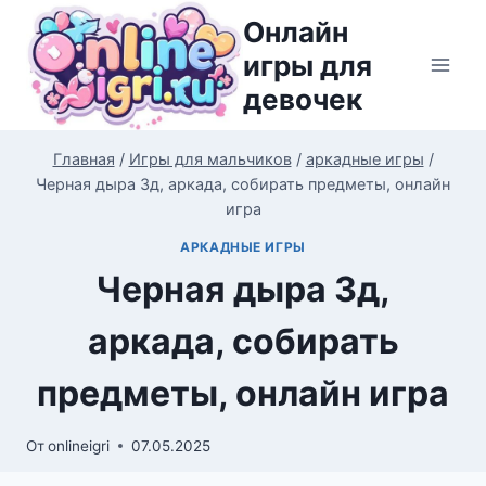
Перейти
Онлайн
к
игры для
содержимому
девочек
Главная
/
Игры для мальчиков
/
аркадные игры
/
Черная дыра 3д, аркада, собирать предметы, онлайн
игра
АРКАДНЫЕ ИГРЫ
Черная дыра 3д,
аркада, собирать
предметы, онлайн игра
От
onlineigri
07.05.2025