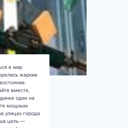
ься в мир
орелись жаркие
востояние.
айте вместе,
единке один на
яйте мощным
а улицах города
аша цель —