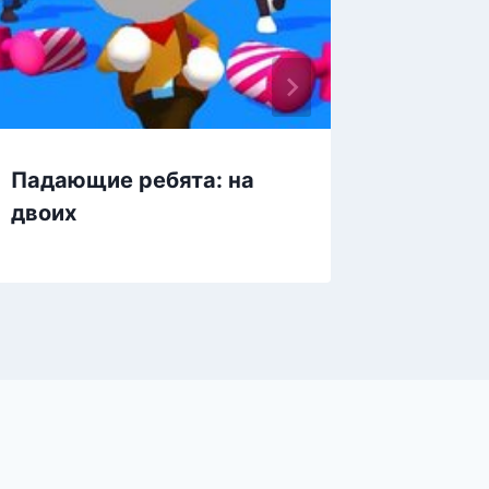
Падающие ребята: на
Спорти
двоих