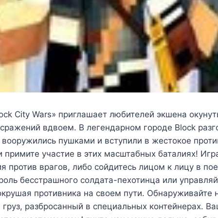
ock City Wars» приглашает любителей экшена окунут
сражений вдвоем. В легендарном городе Block разг
 вооружились пушками и вступили в жестокое проти
и примите участие в этих масштабных баталиях! Игр
я против врагов, либо сойдитесь лицом к лицу в по
 роль бесстрашного солдата-пехотинца или управл
крушая противника на своем пути. Обнаруживайте н
груз, разбросанный в специальных контейнерах. В