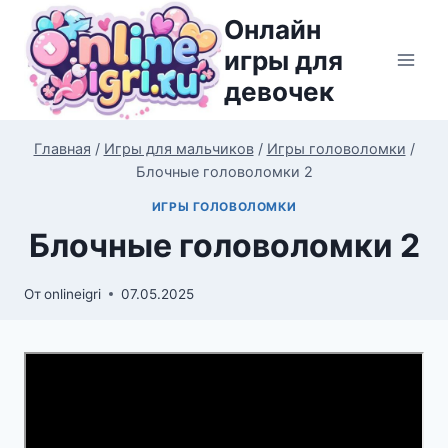
Перейти
Онлайн
к
игры для
содержимому
девочек
Главная
/
Игры для мальчиков
/
Игры головоломки
/
Блочные головоломки 2
ИГРЫ ГОЛОВОЛОМКИ
Блочные головоломки 2
От
onlineigri
07.05.2025