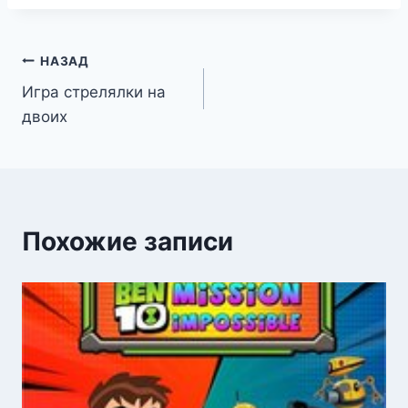
Навигация
НАЗАД
Игра стрелялки на
по
двоих
записям
Похожие записи