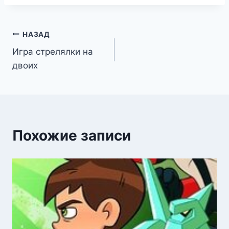
Навигация
НАЗАД
Игра стрелялки на
по
двоих
записям
Похожие записи