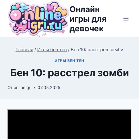
Перейти
Онлайн
к
игры для
содержимому
девочек
Главная
/
Игры бен тен
/
Бен 10: расстрел зомби
ИГРЫ БЕН ТЕН
Бен 10: расстрел зомби
От
onlineigri
07.05.2025