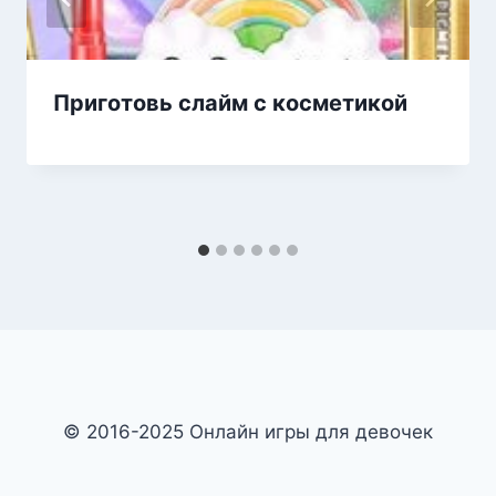
Приготовь слайм с косметикой
© 2016-2025 Онлайн игры для девочек