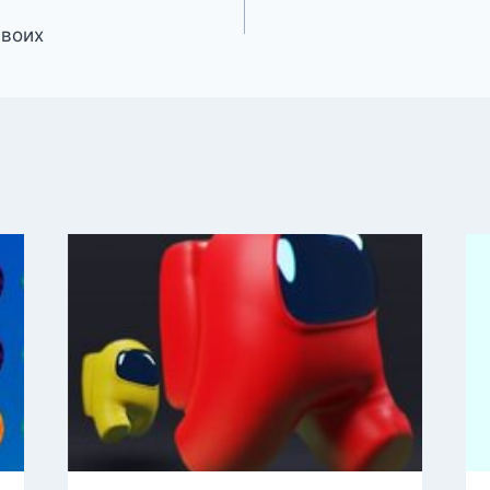
двоих