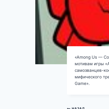
«Among Us — Col
мотивам игры «
самозванцев-ко
мифического тре
Game».
НАЗАД