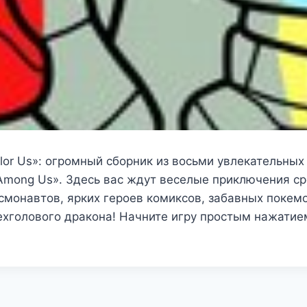
or Us»: огромный сборник из восьми увлекательных
Among Us». Здесь вас ждут веселые приключения с
смонавтов, ярких героев комиксов, забавных покем
хголового дракона! Начните игру простым нажатием