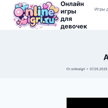
Онлайн
Перейти
Игры 
к
игры
содержимому
для
девочек
А
От
onlineigri
07.05.2025