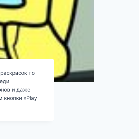
 раскрасок по
реди
онов и даже
 кнопки «Play