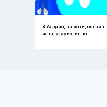
о
3 Агарио, по сети, онлайн
игра, агарио, ио, io