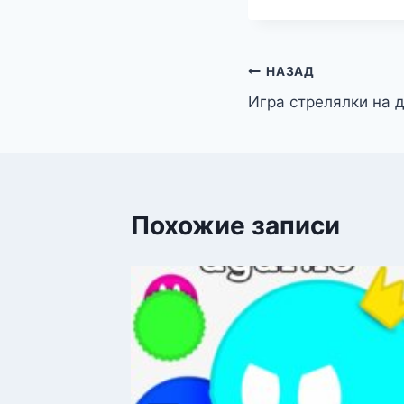
Навигация
НАЗАД
Игра стрелялки на 
по
записям
Похожие записи