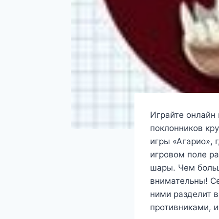
Играйте онлайн 
поклонников кру
игры «Агарио», 
игровом поле р
шары. Чем больш
внимательны! С
ними разделит в
противниками, и